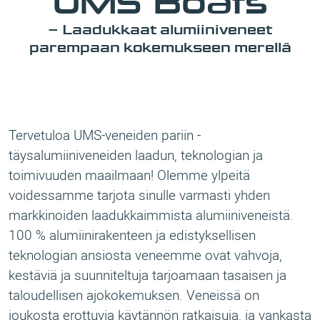
UMS Boats
– Laadukkaat alumiiniveneet
parempaan kokemukseen merellä
Tervetuloa UMS-veneiden pariin -
täysalumiiniveneiden laadun, teknologian ja
toimivuuden maailmaan! Olemme ylpeitä
voidessamme tarjota sinulle varmasti yhden
markkinoiden laadukkaimmista alumiiniveneistä.
100 % alumiinirakenteen ja edistyksellisen
teknologian ansiosta veneemme ovat vahvoja,
kestäviä ja suunniteltuja tarjoamaan tasaisen ja
taloudellisen ajokokemuksen. Veneissä on
joukosta erottuvia käytännön ratkaisuja, ja vankasta